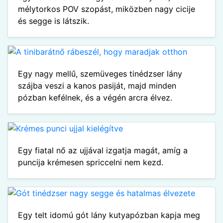
mélytorkos POV szopást, miközben nagy cicije
és segge is látszik.
Egy nagy mellű, szemüveges tinédzser lány
szájba veszi a kanos pasiját, majd minden
pózban kefélnek, és a végén arcra élvez.
Egy fiatal nő az ujjával izgatja magát, amíg a
puncija krémesen spriccelni nem kezd.
Egy telt idomú gót lány kutyapózban kapja meg