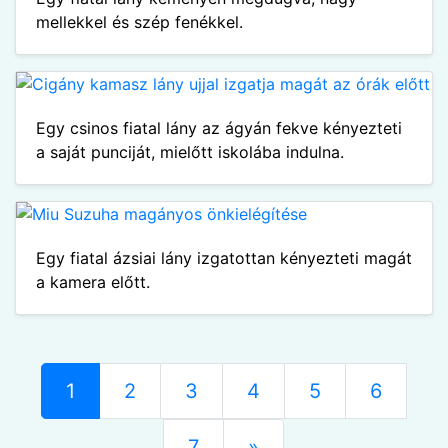
mellekkel és szép fenékkel.
Egy csinos fiatal lány az ágyán fekve kényezteti
a saját punciját, mielőtt iskolába indulna.
Egy fiatal ázsiai lány izgatottan kényezteti magát
a kamera előtt.
1
2
3
4
5
6
7
»