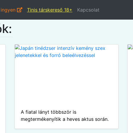
 ingyen
Tinis társkereső 18+
Kapcsolat
ók:
A fiatal lányt többször is
megtermékenyítik a heves aktus során.