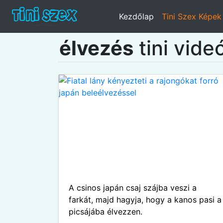
Kezdőlap
Tini Szex Képek
élvezés
tini vide
A csinos japán csaj szájba veszi a
farkát, majd hagyja, hogy a kanos pasi a
picsájába élvezzen.