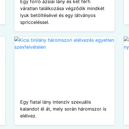
Egy forró ázsiai lány és két férfi
váratlan találkozása végződik mindkét
lyuk betöltésével és egy látványos
spricceléssel.
Egy fiatal lány intenzív szexuális
kalandot él át, mely során háromszor is
elélvez.