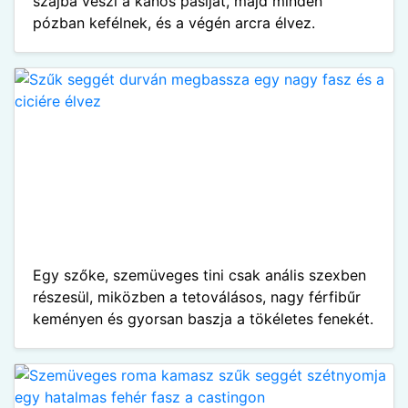
szájba veszi a kanos pasiját, majd minden
pózban kefélnek, és a végén arcra élvez.
Egy szőke, szemüveges tini csak anális szexben
részesül, miközben a tetoválásos, nagy férfibűr
keményen és gyorsan baszja a tökéletes fenekét.