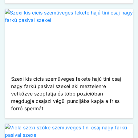
Szexi kis cicis szemüveges fekete hajú tini csaj
nagy farkú pasival szexel aki meztelenre
vetkőzve szoptatja és több pozícióban
megdugja csajszi végül puncijába kapja a friss
forró spermát