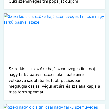
Cuki szemüveges tini popsiját dugom
Szexi kis cicis szőke hajú szemüveges tini csaj
nagy farkú pasival szexel aki meztelenre
vetkőzve szoptatja és több pozícióban
megdugja csajszi végül arcára és szájába kapja a
friss forró spermát