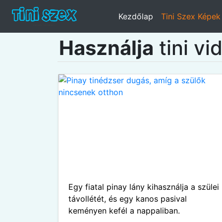
Kezdőlap
Tini Szex Képek
Használja
tini vi
Egy fiatal pinay lány kihasználja a szülei
távollétét, és egy kanos pasival
keményen kefél a nappaliban.