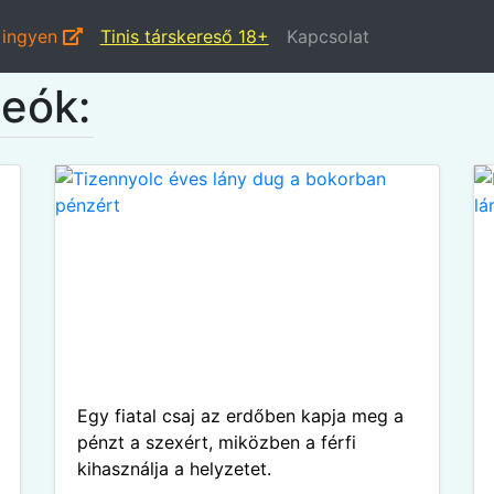
 ingyen
Tinis társkereső 18+
Kapcsolat
deók:
Egy fiatal csaj az erdőben kapja meg a
pénzt a szexért, miközben a férfi
kihasználja a helyzetet.