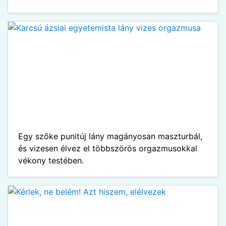
Egy szőke punitúj lány magányosan maszturbál,
és vizesen élvez el többszörös orgazmusokkal
vékony testében.