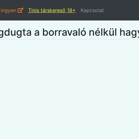
 ingyen
Tinis társkereső 18+
Kapcsolat
dugta a borravaló nélkül hagy