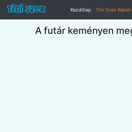
Kezdőlap
Tini Szex Képek
A futár keményen meg