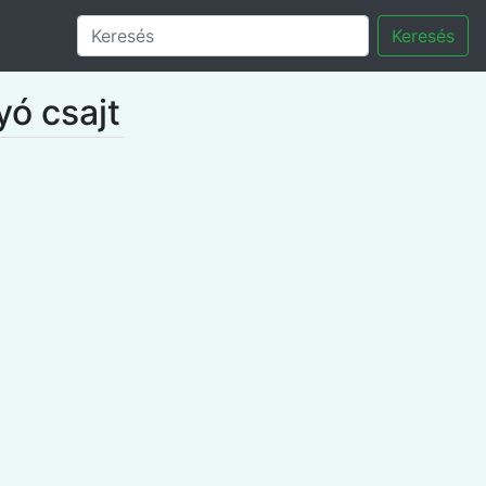
Keresés
ó csajt