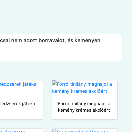
 csaj nem adott borravalót, és keményen
inédzserek játéka
Forró tinilány meghajol a
kemény krémes akcióért