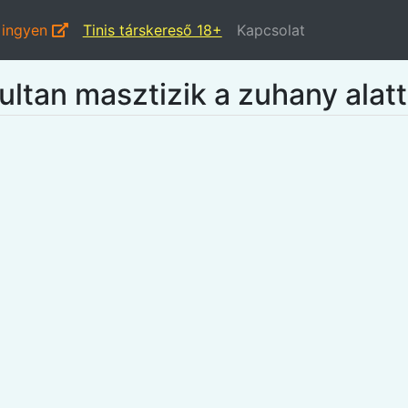
 ingyen
Tinis társkereső 18+
Kapcsolat
ultan masztizik a zuhany alatt