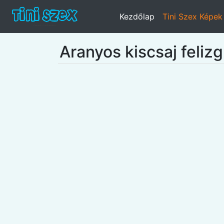
Kezdőlap
Tini Szex Képek
Aranyos kiscsaj felizg