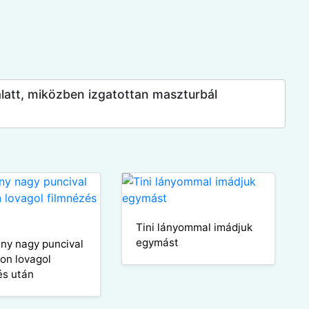
alatt, miközben izgatottan maszturbál
Tini lányommal imádjuk
egymást
lány nagy puncival
ron lovagol
és után