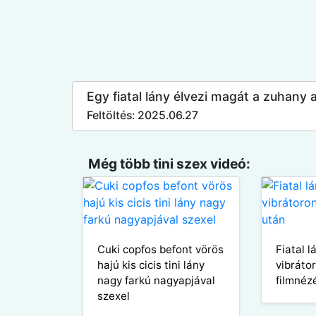
Egy fiatal lány élvezi magát a zuhany 
Feltöltés: 2025.06.27
Még több tini szex videó:
Cuki copfos befont vörös
Fiatal 
hajú kis cicis tini lány
vibráto
nagy farkú nagyapjával
filmnéz
szexel