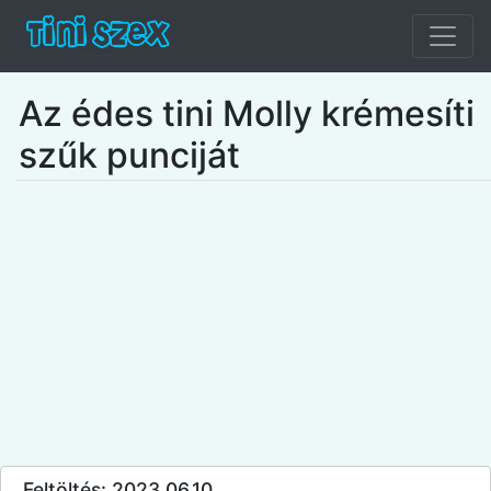
Az édes tini Molly krémesíti
szűk punciját
Feltöltés: 2023.06.10