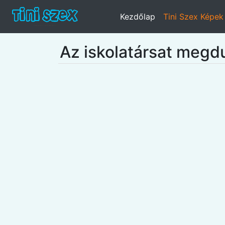
Kezdőlap
Tini Szex Képek
Az iskolatársat megd