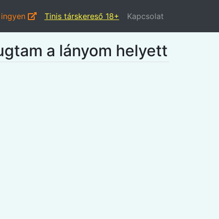
 ingyen
Tinis társkereső 18+
Kapcsolat
ugtam a lányom helyett