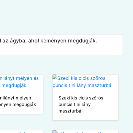
erül az ágyba, ahol keményen megdugják.
inilányt mélyen
Szexi kis cicis szőrös
ényen megdugják
puncis tini lány
maszturbál