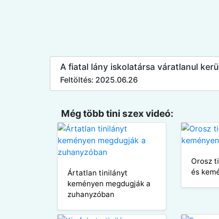
A fiatal lány iskolatársa váratlanul k
Feltöltés: 2025.06.26
Még több tini szex videó:
Orosz t
és kem
Ártatlan tinilányt
keményen megdugják a
zuhanyzóban