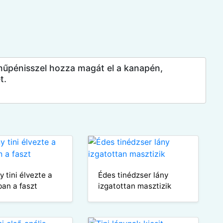
y műpénisszel hozza magát el a kanapén,
t.
 tini élvezte a
Édes tinédzser lány
ban a faszt
izgatottan masztizik