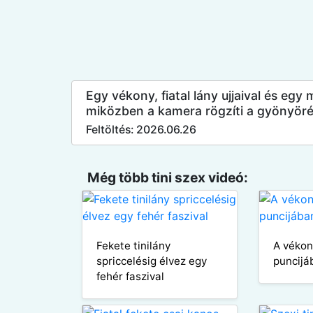
Egy vékony, fiatal lány ujjaival és eg
miközben a kamera rögzíti a gyönyöré
Feltöltés: 2026.06.26
Még több tini szex videó:
Fekete tinilány
A vékony
spriccelésig élvez egy
puncijá
fehér faszival