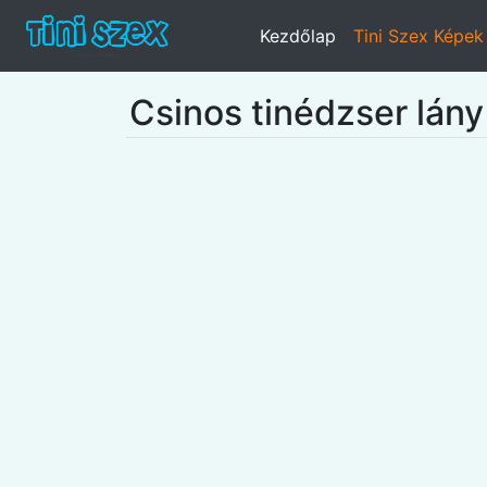
Kezdőlap
Tini Szex Képek
Csinos tinédzser lány