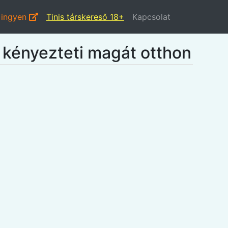
 ingyen
Tinis társkereső 18+
Kapcsolat
 kényezteti magát otthon