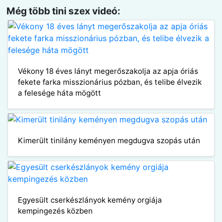
Még több tini szex videó:
Vékony 18 éves lányt megerőszakolja az apja óriás
fekete farka misszionárius pózban, és telibe élvezik
a felesége háta mögött
Kimerült tinilány keményen megdugva szopás után
Egyesült cserkészlányok kemény orgiája
kempingezés közben