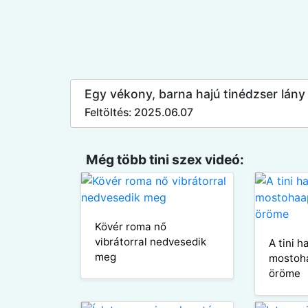
Egy vékony, barna hajú tinédzser lány f
Feltöltés: 2025.06.07
Még több tini szex videó:
Kövér roma nő
vibrátorral nedvesedik
A tini h
meg
mostoh
öröme