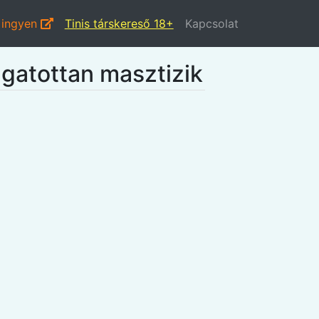
 ingyen
Tinis társkereső 18+
Kapcsolat
zgatottan masztizik