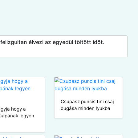
elizgultan élvezi az egyedül töltött időt.
Csupasz puncis tini csaj
dugása minden lyukba
agyja hogy a
aapának legyen