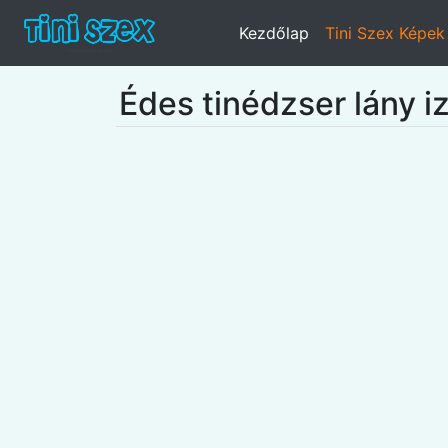
Kezdőlap
Tini Szex Képek
Édes tinédzser lány i