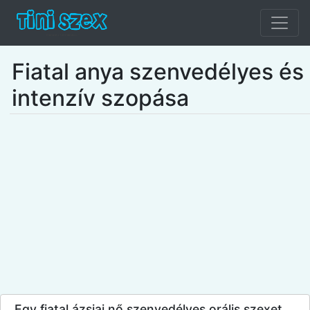
Fiatal anya szenvedélyes és
intenzív szopása
Egy fiatal ázsiai nő szenvedélyes orális szexet