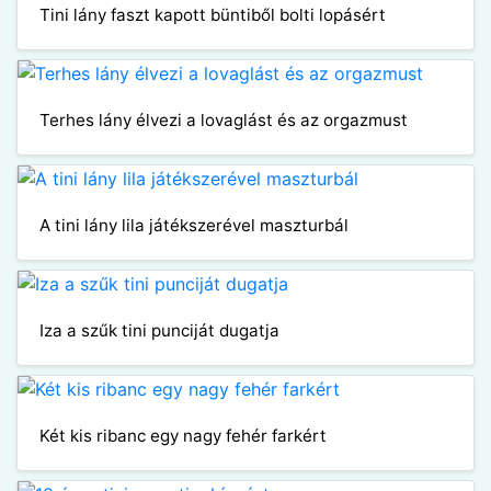
Tini lány faszt kapott büntiből bolti lopásért
Terhes lány élvezi a lovaglást és az orgazmust
A tini lány lila játékszerével maszturbál
Iza a szűk tini punciját dugatja
Két kis ribanc egy nagy fehér farkért