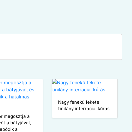
Nagy fenekű fekete
tinilány interracial kúrás
ér megosztja a
ót a bátyjával,
epődik a