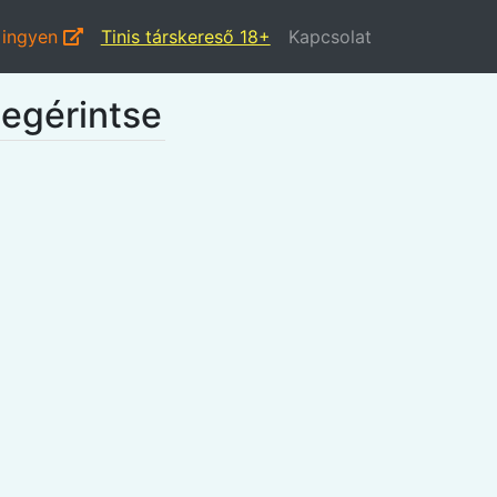
 ingyen
Tinis társkereső 18+
Kapcsolat
egérintse