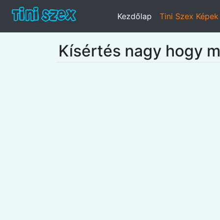
Kezdőlap
Tini Szex Képek
Kísértés nagy hogy m