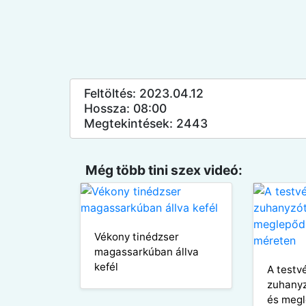
Feltöltés: 2023.04.12
Hossza: 08:00
Megtekintések: 2443
Még több tini szex videó:
Vékony tinédzser
magassarkúban állva
kefél
A testv
zuhanyz
és megl