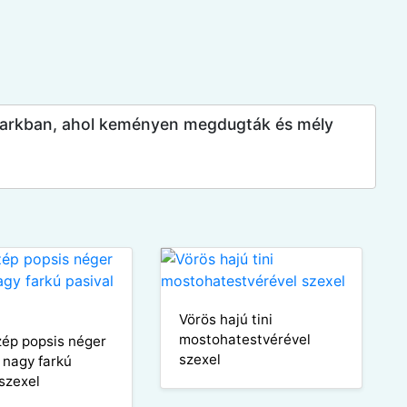
a parkban, ahol keményen megdugták és mély
Vörös hajú tini
mostohatestvérével
zép popsis néger
szexel
j nagy farkú
 szexel