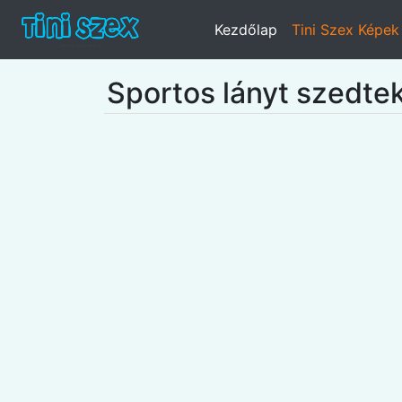
Kezdőlap
Tini Szex Képek
Sportos lányt szedte