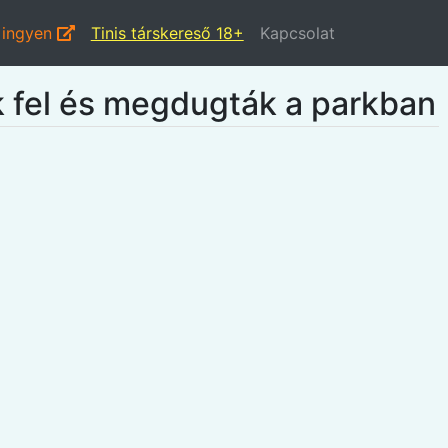
 ingyen
Tinis társkereső 18+
Kapcsolat
k fel és megdugták a parkban