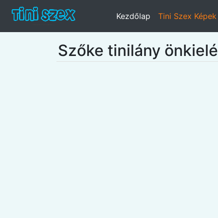
Kezdőlap
Tini Szex Képek
Szőke tinilány önkiel