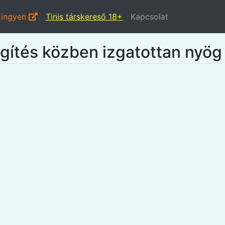
 ingyen
Tinis társkereső 18+
Kapcsolat
égítés közben izgatottan nyög