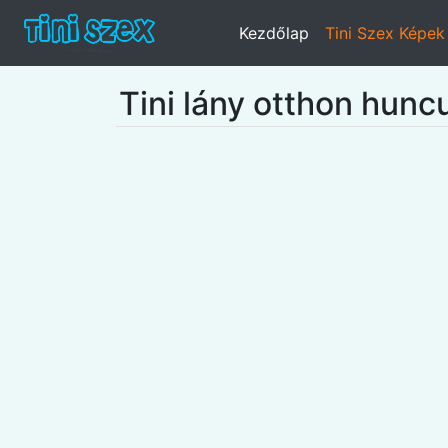
Kezdőlap
Tini Szex Képek
Tini lány otthon hunc