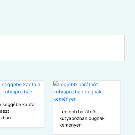
ny seggébe kapta
faszt
Legjobb barátnőt
ózban
kutyapózban dugnak
keményen