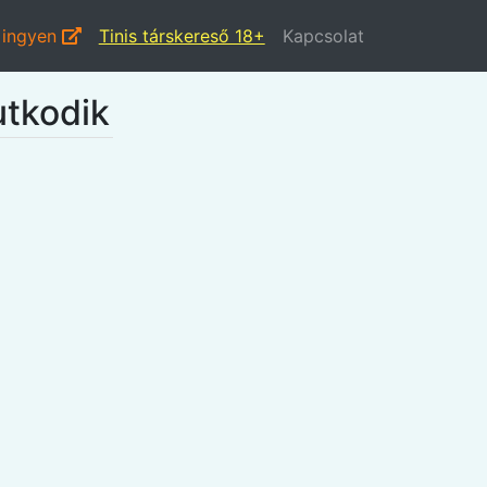
 ingyen
Tinis társkereső 18+
Kapcsolat
utkodik