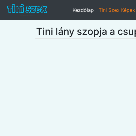
Kezdőlap
Tini Szex Képek
Tini lány szopja a cs