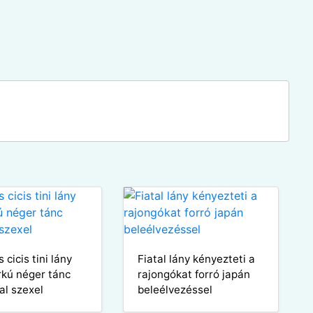
s cicis tini lány
Fiatal lány kényezteti a
rkú néger tánc
rajongókat forró japán
al szexel
beleélvezéssel