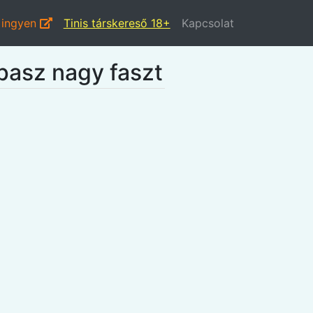
 ingyen
Tinis társkereső 18+
Kapcsolat
upasz nagy faszt