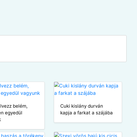
élvezz belém,
Cuki kislány durván
en egyedül
kapja a farkat a szájába
k