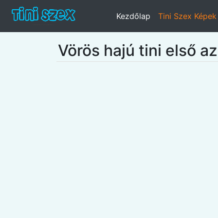
Kezdőlap
Tini Szex Képek
Vörös hajú tini első a