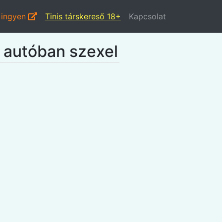
 ingyen
Tinis társkereső 18+
Kapcsolat
z autóban szexel